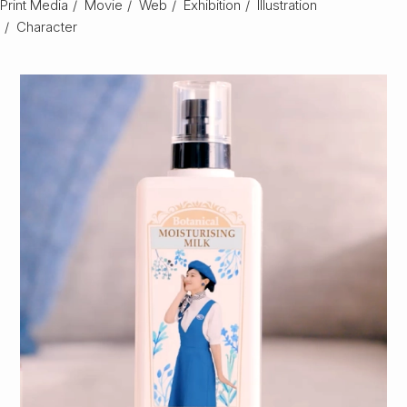
Print Media
/
Movie
/
Web
/
Exhibition
/
Illustration
/
Character