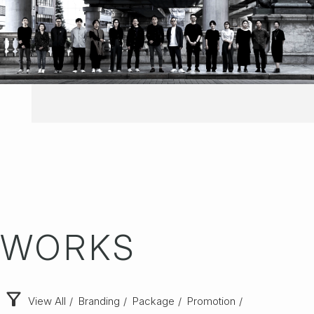
WORKS
filter_alt
View All
/
Branding
/
Package
/
Promotion
/