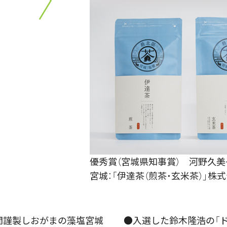
優秀賞（宮城県知事賞） 河野久美
宮城：「伊達茶（煎茶・玄米茶）」株
間謹製しおがまの藻塩宮城
●入選した鈴木隆浩の「ド