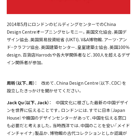
2014年5月にロンドンのビルディングセンターでのChina
Design Centreオープニングセレモニー。英国文化協会、英国デ
ザイン協会、英国貿易投資総省 (UKTI)、V&A博物館、アーツ・アン
ド・クラフツ協会、英国建築センター、皇室建築士協会、英国100％
design、百貨店Harrodsや各大学関係者など、300人を超えるデザ
イン関係者が参加。
周昕（以下、周）：
改めて、China Design Centre（以下、CDC）を
設立したきっかけを聞かせてください。
Jack Qu（以下、Jack）：
中国文化に根ざした最新の中国デザイ
ンを世界に伝えることです。ロンドンには、すでに日本（Japan
House）や韓国のデザインセンターがあって、中国を伝える窓口
も必要だと考えました。当時西洋では、中国のことを安い「メイド
インチャイナ」製品か、博物館の古代コレクションとしか認識が