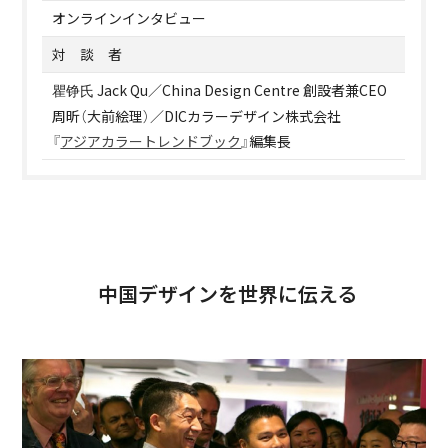
オンラインインタビュー
対 談 者
Jack Qu／China Design Centre 創設者兼CEO
瞿铮氏
周昕（大前絵理）／DICカラーデザイン株式会社
『
アジアカラートレンドブック
』編集長
中国デザインを世界に伝える