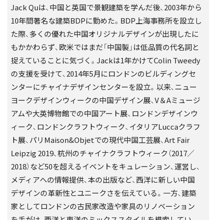
Jack Quは、中国と英国で景観建築を学んだ後、2003年から
10年間著名な建築BDPに勤めた。BDP上海事務所を設立し
た際、多くの優れた中国オリジナルデザインが出現したに
もかかわらず、欧米ではまだ「中国製」は低品質の代名詞と
捉えていることに気づく。Jackは1年かけてColin Tweedy
の支援を受けて、2014年5月にロンドンのビルディングセ
ンターにチャイナデザインセンターを設立。以来、ニュー
ヨークデザインウィークの中国デザイン展、V＆Aミュージ
アムや大英博物館での中国アート展、ロンドンデザインウ
ィーク、ロンドンクラフトウィーク、イタリアLuccaクラフ
ト展、パリMaison&Objetでの現代中国工芸展、Art Fair
Leipzig 2019、杭州のチャイナクラフトウィーク（2017／
2018）など50を超えるイベントをキュレーション、運営し、
メディアへの情報提供、本の出版など、西洋に新しい中国
デザインの革新性とユニークさを伝えている。一方、建築
家としてロンドンの古民家改造や家具のリノベーション
を手がけ、西洋と東洋のミックススタイルを模索してい