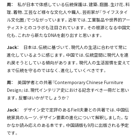
周：
私が日本で体感している伝統保護は、建築、庭園、生け花、料
理、着物、工芸など様々な文化人や職人、芸術家が「ライフスタイ
ル文化圏」でつながっています。近年では、工業製品や世界的アー
ティストとのコラボも注目されています。その根源となる中国文
化も、これから新たなDNAを創り出すと思います。
Jack：
日本は、伝統に基づいて、現代人の生活に合わせて常に
進化しているように感じます。中国では、伝統空間に現代人を連
れ戻そうとしている傾向があります。現代人の生活習慣を変えて
まで伝統を守るのではなく、進化していくべきです。
周：
英国学者との共著『Contemporary Chinese Furniture
Design』は、現代インテリア史における記念すべき一冊だと思い
ます。反響はいかがでしょうか？
Jack：
デザイン史で定評のあるFiell夫妻との共著では、中国伝
統家具のルーツ、デザイン要素の進化について解釈しました。な
かなか読み応えのある本です。中国語版も9月に出版される予定
です。