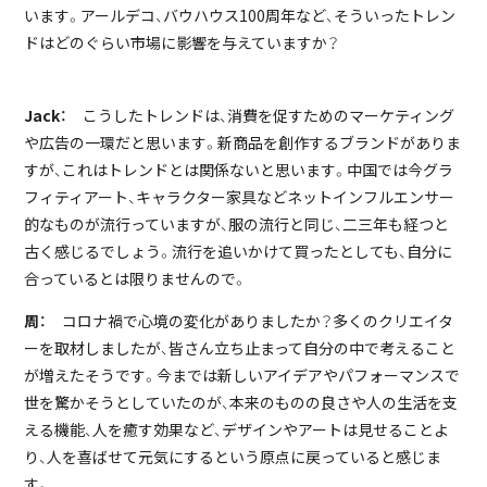
います。アールデコ、バウハウス100周年など、そういったトレン
ドはどのぐらい市場に影響を与えていますか？
Jack：
こうしたトレンドは、消費を促すためのマーケティング
や広告の一環だと思います。新商品を創作するブランドがありま
すが、これはトレンドとは関係ないと思います。中国では今グラ
フィティアート、キャラクター家具などネットインフルエンサー
的なものが流行っていますが、服の流行と同じ、二三年も経つと
古く感じるでしょう。流行を追いかけて買ったとしても、自分に
合っているとは限りませんので。
周：
コロナ禍で心境の変化がありましたか？多くのクリエイタ
ーを取材しましたが、皆さん立ち止まって自分の中で考えること
が増えたそうです。今までは新しいアイデアやパフォーマンスで
世を驚かそうとしていたのが、本来のものの良さや人の生活を支
える機能、人を癒す効果など、デザインやアートは見せることよ
り、人を喜ばせて元気にするという原点に戻っていると感じま
す。