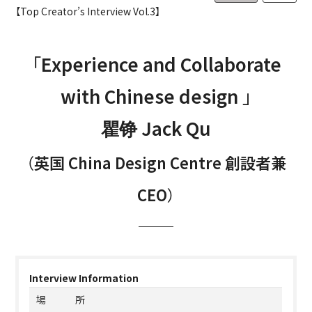
【Top Creator’s Interview Vol.3】
「Experience and Collaborate
with Chinese design 」
Jack Qu
瞿铮
（英国 China Design Centre 創設者兼
CEO）
Interview Information
場 所