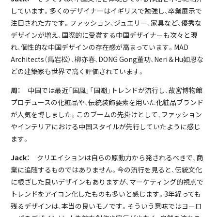
しています。多くのデザイナーはイギリスで勉強し、卒業展示で
注目された方です。ファッション、ジュエリー、家具など、優秀な
デザインが増え、国際的に受賞する中国デザイナーも次々と現
れ、個性的な中国デザインの存在感が高まっています。MAD
Architects（馬岩松）、柳亦春、DONG Gong董功、Neri＆Hu如恩な
どの建築家も世界で高く評価されています。
周：
中国では最近「国風」「国潮」トレンドが流行し、故宮博物館
プロデュースの化粧品や、伝統装飾要素を用いた化粧品ブランド
が人気を博しました。このブームの先掛けとして、ファッション
やインテリアにおける中国スタイルが先行していたように感じ
ます。
Jack：
クリエイションは自らの原動力から発されるべきで、商
業に追随するものではありません。今の流行を見ると、伝統文化
に根ざした良いデザインもありますが、マーケティング的視点で
トレンドをアイコン化したものも多いと感じます。3年経っても
残るデザインは、本当の良いモノです。そういう意味ではヨーロ